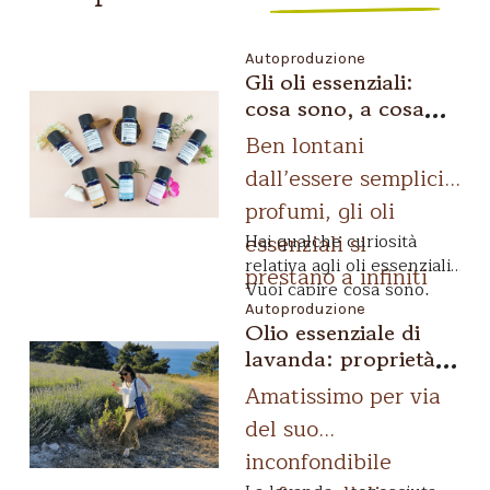
Autoproduzione
Gli oli essenziali:
cosa sono, a cosa
servono e come
Ben lontani
utilizzarli al meglio
dall’essere semplici
profumi, gli oli
essenziali si
Hai qualche curiosità
relativa agli
oli essenziali
?
prestano a infiniti
Vuoi capire
cosa sono
,
usi e sono alleati
Autoproduzione
come vengono estratti
o
Olio essenziale di
quale uso ne puoi fare?
fidati della
lavanda: proprietà e
Con questo articolo
cosmetica DIY e
benefici. Ecco come
vogliamo dissipare ogni
Amatissimo per via
dell’aromaterapia.
dubbio e soddisfare ogni
usarlo
del suo
curiosità riguardante
questi profumatissimi oli
inconfondibile
concentrati!