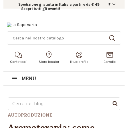
Spedizione gratuita in Italia a partire da € 49.
IT
Scopri tutti gli eventi!
Contattaci
Store locator
Il tuo profilo
Carrello
MENU
Questo è un campo di ricerca con una funzionalità d
AUTOPRODUZIONE
Non sono presenti suggerimenti perché il campo di r
Aromaterapia: come