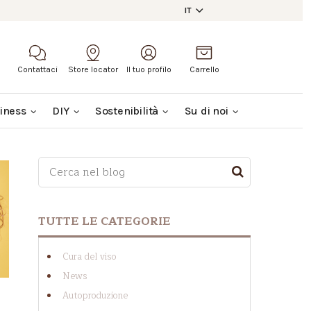
IT
Contattaci
Store locator
Il tuo profilo
Carrello
iness
DIY
Sostenibilità
Su di noi
Questo è un campo di ricerca con una funzionalit
NON SONO PRESENTI SUGGERIMENTI PERCHÉ I
TUTTE LE CATEGORIE
Cura del viso
News
Autoproduzione