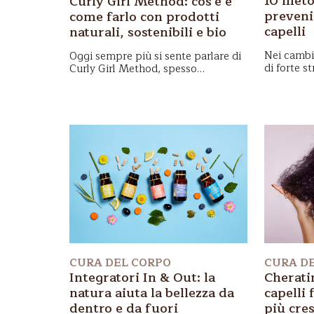
10 meto
Curly Girl Method: cos'è e
preveni
come farlo con prodotti
capelli
naturali, sostenibili e bio
Nei
cambi
Oggi sempre più si sente parlare di
di
forte st
Curly Girl Method
, spesso
capelli c
abbreviato in
CGM/MCM
o
Ecco qual
chiamato anche solo Curly Method.
prevenire 
Vediamo insieme che cos'è e
come
metodi na
farlo con i prodotti naturali
,
chioma sa
sostenibili e bio de La Saponaria.
periodo d
CURA DEL CORPO
CURA DE
Integratori In & Out: la
Cherati
natura aiuta la bellezza da
capelli 
dentro e da fuori
più cre