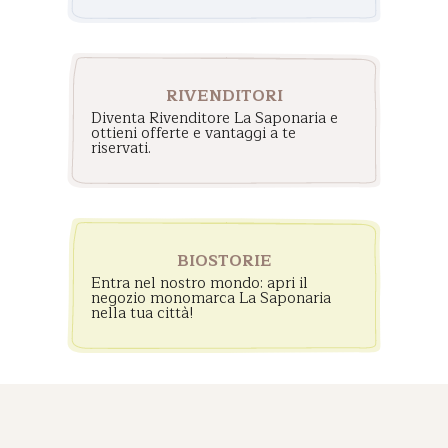
Pesaro nel febbraio del 2009
un’idea di quattro avvocate s
dalla volontà di far emergere
contrastare e prevenire la vi
RIVENDITORI
di genere. Opera sul campo p
Diventa Rivenditore La Saponaria e
prevenzione di un fenomeno
ottieni offerte e vantaggi a te
divenuto sistemico e per
riservati.
modificare seriamente la
percezione culturale del con
di violenza sulle donne, con l
sensibilizzazione e la ricerca 
forme efficaci di prevenzione
BIOSTORIE
Entra nel nostro mondo: apri il
Iscriviti all'evento
negozio monomarca La Saponaria
nella tua città!