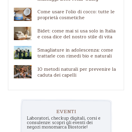
Trasporti 3
Zero waste
📅
Quando
: Sabato 29 Nove
Come usare l'olio di cocco: tutte le
Etichette e certificazioni
proprietà cosmetiche
dalle 10:30 alle 11:30
Uomini
👨‍👩‍👧‍👦 Laboratorio in grup
Bidet: come mai si usa solo in Italia
35
persone
Cuoio capelluto irritato
e cosa dice del nostro stile di vita
👉🏼 Prenotazioni qui:
Pelle matura
https://calendly.com/lasapo
Smagliature in adolescenza: come
negozio/laboratorio-sul-
trattarle con rimedi bio e naturali
consenso
10 metodi naturali per prevenire la
Dopo il laboratorio ci sarà un
caduta dei capelli
merenda offerta e la possibili
fare acquisti nel negozio de L
Saponaria. Il 10% dell'incasso
giornaliero sarà devoluto a
sostegno dell'associazione.
EVENTI
Chi è Percorso Donna
Laboratori, checkup digitali, corsi e
Percorso Donna è un’associa
consulenze: scopri gli eventi dei
negozi monomarca Biostorie!
di promozione sociale nata a