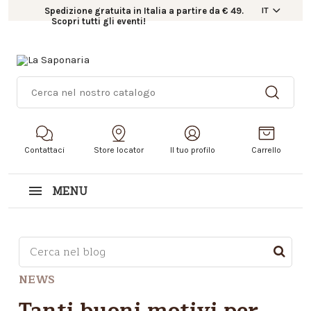
Spedizione gratuita in Italia a partire da € 49.
IT
Scopri tutti gli eventi!
Contattaci
Store locator
Il tuo profilo
Carrello
MENU
Questo è un campo di ricerca con una funzionalità d
NEWS
Non sono presenti suggerimenti perché il campo di r
Tanti buoni motivi per