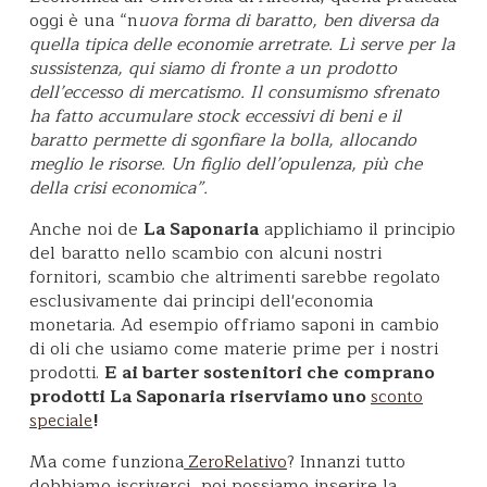
oggi è una “n
uova forma di baratto, ben diversa da
quella tipica delle economie arretrate. Lì serve per la
sussistenza, qui siamo di fronte a un prodotto
dell’eccesso di mercatismo. Il consumismo sfrenato
ha fatto accumulare stock eccessivi di beni e il
baratto permette di sgonfiare la bolla, allocando
meglio le risorse. Un figlio dell’opulenza, più che
della crisi economica”.
Anche noi de
La Saponaria
applichiamo il principio
del baratto nello scambio con alcuni nostri
fornitori, scambio che altrimenti sarebbe regolato
esclusivamente dai principi dell'economia
monetaria. Ad esempio offriamo saponi in cambio
di oli che usiamo come materie prime per i nostri
prodotti.
E ai barter sostenitori che comprano
prodotti La Saponaria riserviamo uno
sconto
!
speciale
Ma come funziona
? Innanzi tutto
ZeroRelativo
dobbiamo iscriverci, poi possiamo inserire la