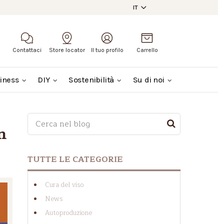
IT
Contattaci
Store locator
Il tuo profilo
Carrello
iness
DIY
Sostenibilità
Su di noi
Questo è un campo di ricerca con una funzionalit
n
NON SONO PRESENTI SUGGERIMENTI PERCHÉ I
TUTTE LE CATEGORIE
Cura del viso
News
Autoproduzione