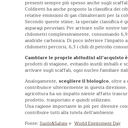
presenti sempre più spesso anche sugli scaffali
Coldiretti ha anche proposto la classifica dei cib
relative emissioni di gas climalteranti per la co
Secondo queste stime, la speciale classifica è gui
asparagi peruviani. Per arrivare sulle nostre tav
chilometri complessivamente, consumando 6,9 chi
anidride carbonica. Di poco inferiore l’impatto 
chilometri percorsi, 6,3 i chili di petrolio consu
Cambiare le proprie abitudini all’acquisto 
prodotti di stagione, evitando inutili imballi e
arrivare sugli scaffali, ogni nucleo familiare i
Analogamente,
scegliere il biologico
, oltre a
contribuisce ulteriormente in questa direzione, 
agricoltura ha un impatto niente affatto trascura
prodotto, trasportato e quindi utilizzato.
Una ragione importante in più per divenire cons
contribuire tutti alla tutela dell’ambiente.
Fonte:
e
Suolo&Salute
World Enviroment Day