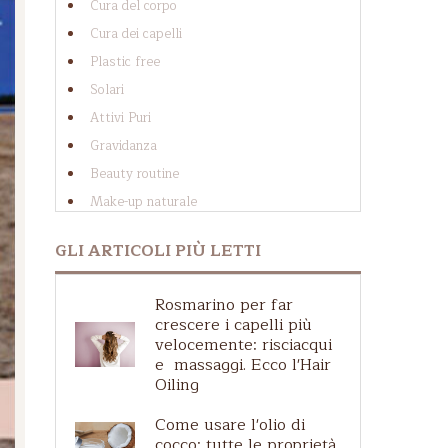
Cura del corpo
Cura dei capelli
Plastic free
Solari
Attivi Puri
Gravidanza
Beauty routine
Make-up naturale
Cellulite
GLI ARTICOLI PIÙ LETTI
Cosmesi solida
Acque Profumate
Rosmarino per far
Guida agli ingredienti
crescere i capelli più
Caduta dei capelli
velocemente: risciacqui
e massaggi. Ecco l'Hair
Zero waste
Oiling
Etichette e certificazioni
Come usare l'olio di
Cuoio capelluto irritato
cocco: tutte le proprietà