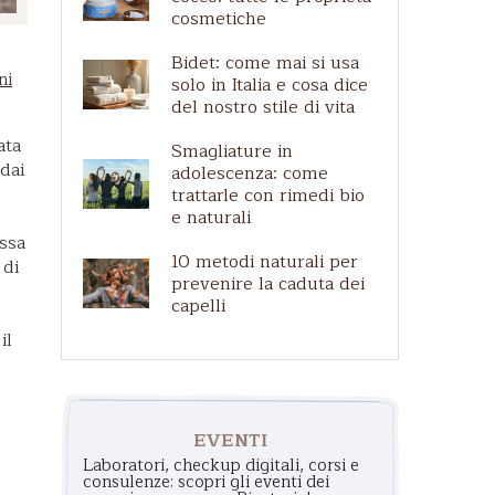
Pelle matura
cosmetiche
Shampoo per cani
Bidet: come mai si usa
ni
solo in Italia e cosa dice
del nostro stile di vita
ata
Smagliature in
 dai
adolescenza: come
trattarle con rimedi bio
e naturali
essa
10 metodi naturali per
 di
prevenire la caduta dei
capelli
il
EVENTI
Laboratori, checkup digitali, corsi e
consulenze: scopri gli eventi dei