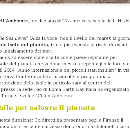
ell’Ambiente
, proclamata dall’Assemblea generale delle Nazio
he Sea Level
” (Alza la voce, non il livello del mare): la giorn
le isole del pianeta
, tra le più esposte ai rischi derivanti
o innalzamento dei mari.
ados ad essere state scelte come paese ospitante per
isole del pianeta che vedono messa a repentaglio la loro st
 2014 “Anno internazionale dei piccoli stati insulari” in via
la Terza Conferenza Internazionale in programma a
rotezione delle isole in pericolo sarà al centro del
: presso la sede Fao di Roma Earth Day Italia ha organizzato 
a Torno si svolge “CinemAmbiente”.
ile per salvare il pianeta
esta direzione: Coldiretti ha presentato oggi a Firenze il
l’onda del crescente successo dei prodotti a chilometro zero