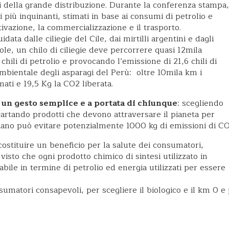
 della grande distribuzione. Durante la conferenza stampa,
i più inquinanti, stimati in base ai consumi di petrolio e
ltivazione, la commercializzazione e il trasporto.
data dalle ciliegie del Cile, dai mirtilli argentini e dagli
ole, un chilo di ciliegie deve percorrere quasi 12mila
li di petrolio e provocando l’emissione di 21,6 chili di
ambientale degli asparagi del Perù: oltre 10mila km i
mati e 19,5 Kg la CO2 liberata.
è un gesto semplice e a portata di chiunque
: scegliendo
 scartando prodotti che devono attraversare il pianeta per
taliano può evitare potenzialmente 1000 kg di emissioni di CO
 costituire un beneficio per la salute dei consumatori,
visto che ogni prodotto chimico di sintesi utilizzato in
bile in termine di petrolio ed energia utilizzati per essere
umatori consapevoli, per scegliere il biologico e il km 0 e