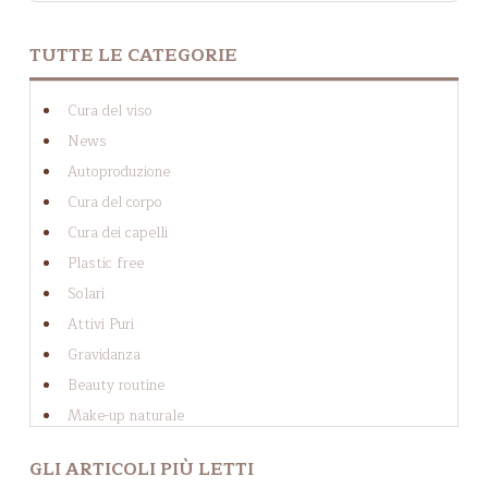
NON SONO PRESENTI SUGGERIMENTI PERCHÉ IL 
TUTTE LE CATEGORIE
Cura del viso
News
Autoproduzione
Cura del corpo
Cura dei capelli
Plastic free
Solari
Attivi Puri
Gravidanza
Beauty routine
Make-up naturale
Cellulite
GLI ARTICOLI PIÙ LETTI
Cosmesi solida