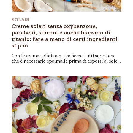
SOLARI
Creme solari senza oxybenzone,
parabeni, siliconi e anche biossido di
titanio: fare a meno di certi ingredienti
si può
Con le creme solari non si scherza
: tutti sappiamo
che è necessario spalmarle prima di esporsi al sole.
Ma quale crema solare scegliere? E le creme solari
biologiche con solo filtri fisici sono ugualmente
sicure? Certo! Vediamo come e perché moltissime
persone scelgono la
crema solare senza
oxybenzone
,
parabeni
,
siliconi o
biossido di titanio
e
quali sono le alternative.