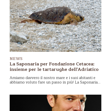
NEWS
La Saponaria per Fondazione Cetacea:
insieme per le tartarughe dell'Adriatico
Amiamo davvero il nostro mare e i suoi abitanti
e
abbiamo voluto fare un passo in più!
La Saponaria
ha fatto una donazione a Fondazione Cetacea
, Onlus
di Riccione che da più di 30 anni si occupa della
salvaguardia dei cetacei e delle tartarughe dell'alto
Adriatico:
dopo le due tartarughe adottate nel 2025,
abbiamo fatto una nuova azione anche nel 2026!
Ecco com'è andata e come sta andando.