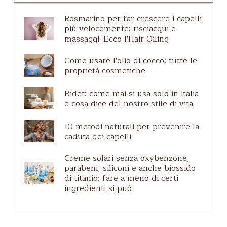
Acque Profumate
Rosmarino per far crescere i capelli
Guida agli ingredienti
più velocemente: risciacqui e
Caduta dei capelli
massaggi. Ecco l'Hair Oiling
Zero waste
Come usare l'olio di cocco: tutte le
Etichette e certificazioni
proprietà cosmetiche
Uomini
Bidet: come mai si usa solo in Italia
Cuoio capelluto irritato
e cosa dice del nostro stile di vita
Pelle matura
10 metodi naturali per prevenire la
caduta dei capelli
Creme solari senza oxybenzone,
parabeni, siliconi e anche biossido
di titanio: fare a meno di certi
ingredienti si può