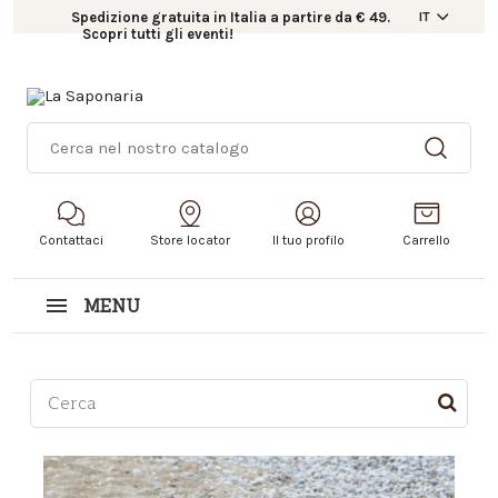
Spedizione gratuita in Italia a partire da € 49.
IT
Scopri tutti gli eventi!
Contattaci
Store locator
Il tuo profilo
Carrello
MENU
Questo è un campo di ricerca con una funzionalità d
Non sono presenti suggerimenti perché il campo di r