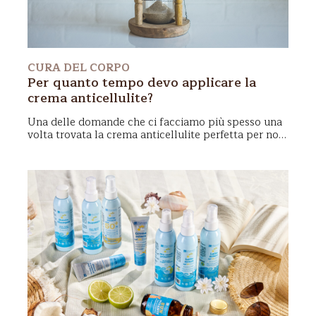
CURA DEL CORPO
Per quanto tempo devo applicare la
crema anticellulite?
Una delle domande che ci facciamo più spesso una
volta trovata la crema anticellulite perfetta per noi,
è
per quanto tempo dobbiamo applicarla
per
ottenere risultati duraturi nel tempo. Di seguito i
nostri consigli per una perfetta beauty routine
anticellulite!