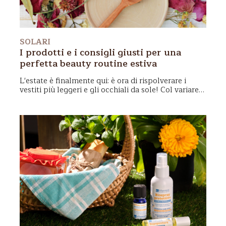
SOLARI
I prodotti e i consigli giusti per una
perfetta beauty routine estiva
L'estate è finalmente qui: è ora di rispolverare i
vestiti più leggeri e gli occhiali da sole! Col variare
della stagione è molto importante anche
prenderci
cura della nostra pelle in modo differente
rispetto ai
mesi precedenti, tenendo presente alcuni
accorgimenti, ed imparando ad utilizzare i giusti
prodotti per
una corretta beauty routine estiva
.