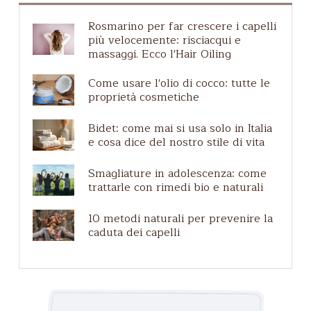
Acque Profumate
Rosmarino per far crescere i capelli
Guida agli ingredienti
più velocemente: risciacqui e
Caduta dei capelli
massaggi. Ecco l'Hair Oiling
Zero waste
Come usare l'olio di cocco: tutte le
Etichette e certificazioni
proprietà cosmetiche
Uomini
Bidet: come mai si usa solo in Italia
Cuoio capelluto irritato
e cosa dice del nostro stile di vita
Pelle matura
Smagliature in adolescenza: come
trattarle con rimedi bio e naturali
10 metodi naturali per prevenire la
caduta dei capelli