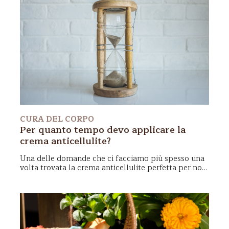
CURA DEL CORPO
Per quanto tempo devo applicare la
crema anticellulite?
Una delle domande che ci facciamo più spesso una
volta trovata la crema anticellulite perfetta per noi,
è
per quanto tempo dobbiamo applicarla
per
ottenere risultati duraturi nel tempo. Di seguito i
nostri consigli per una perfetta beauty routine
anticellulite!