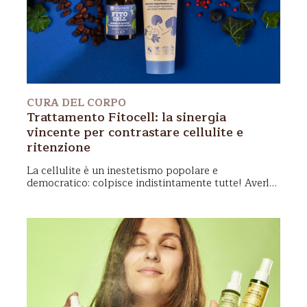
CURA DEL CORPO
Trattamento Fitocell: la sinergia
vincente per contrastare cellulite e
ritenzione
La
cellulite
è un inestetismo popolare e
democratico: colpisce indistintamente tutte!
Averla
non compromette certo la nostra bellezza
: ogni
donna è bella per una miriade di sfumature non
certo legate all’aspetto fisico, e sono altrettante
sfumature a renderci uniche e speciali, compresi
quei piccoli difetti che fanno parte di ognuna di noi!