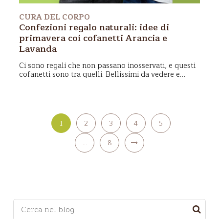
CURA DEL CORPO
Confezioni regalo naturali: idee di
primavera coi cofanetti Arancia e
Lavanda
Ci sono regali che non passano inosservati, e questi
cofanetti
sono tra quelli. Bellissimi da vedere e
ancora più piacevoli da usare, sono
l’idea perfetta
per la Festa della Mamma
e per tutte quelle
occasioni in cui vuoi fare un pensiero che abbia
davvero senso alle persone per te speciali. Un
regalo
che unisce
cura
,
natura
e
benessere
, pensato
1
2
3
4
5
per sorprendere e farsi ricordare.
...
8
Questo è un campo di ricerca con una funzionalità d