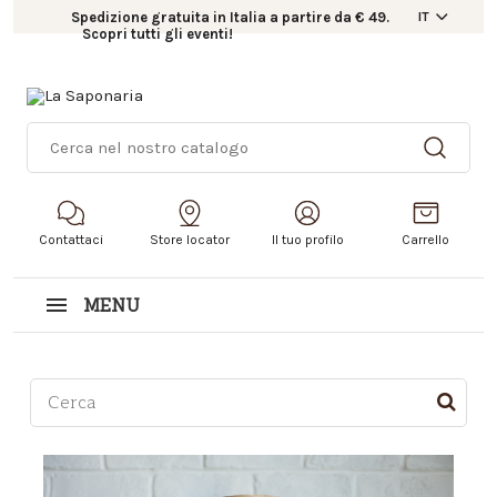
Spedizione gratuita in Italia a partire da € 49.
IT
Scopri tutti gli eventi!
Contattaci
Store locator
Il tuo profilo
Carrello
MENU
Questo è un campo di ricerca con una funzionalità d
Non sono presenti suggerimenti perché il campo di r