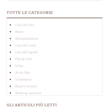
NON SONO PRESENTI SUGGERIMENTI PERCHÉ IL 
TUTTE LE CATEGORIE
Cura del viso
News
Autoproduzione
Cura del corpo
Cura dei capelli
Plastic free
Solari
Attivi Puri
Gravidanza
Beauty routine
Make-up naturale
Cellulite
GLI ARTICOLI PIÙ LETTI
Cosmesi solida