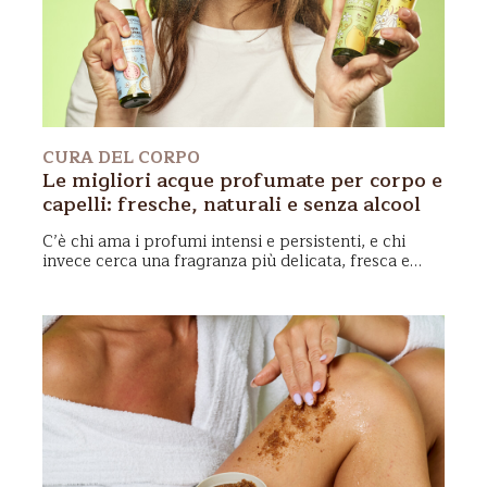
CURA DEL CORPO
Le migliori acque profumate per corpo e
capelli: fresche, naturali e senza alcool
C’è chi ama i profumi intensi e persistenti, e chi
invece cerca
una fragranza più delicata
,
fresca
e
leggera
da utilizzare ogni giorno, anche più volte al
giorno. È proprio qui che entrano in gioco
le acque
profumate corpo e capelli
: formule impalpabili e
rinfrescanti che non si limitano a profumare, ma
trasformano un gesto quotidiano in un piccolo
rituale di benessere.