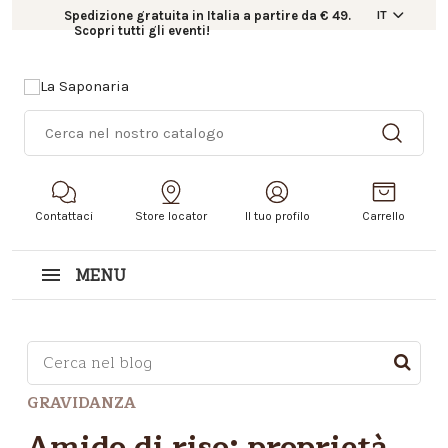
Spedizione gratuita in Italia a partire da € 49.
IT
Scopri tutti gli eventi!
Contattaci
Store locator
Il tuo profilo
Carrello
MENU
Questo è un campo di ricerca con una funzionalità d
GRAVIDANZA
Non sono presenti suggerimenti perché il campo di r
Amido di riso: proprietà,