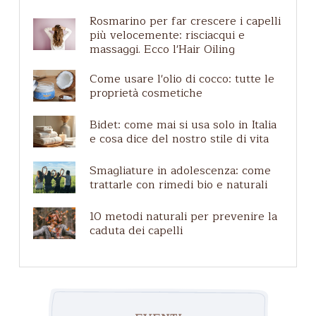
Acque Profumate
Rosmarino per far crescere i capelli
Guida agli ingredienti
più velocemente: risciacqui e
Caduta dei capelli
massaggi. Ecco l'Hair Oiling
Zero waste
Come usare l'olio di cocco: tutte le
Etichette e certificazioni
proprietà cosmetiche
Cuoio capelluto irritato
Bidet: come mai si usa solo in Italia
Pelle matura
e cosa dice del nostro stile di vita
Shampoo per cani
Smagliature in adolescenza: come
trattarle con rimedi bio e naturali
10 metodi naturali per prevenire la
caduta dei capelli