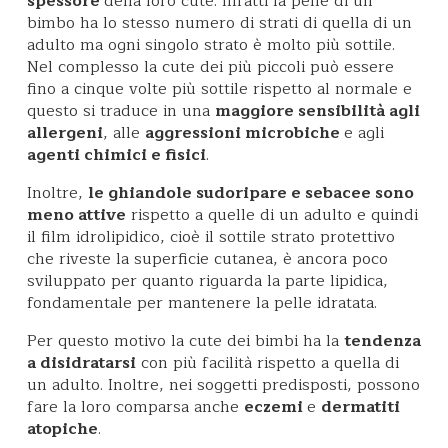
spessore
della loro cute. Infatti la pelle di un
bimbo ha lo stesso numero di strati di quella di un
adulto ma ogni singolo strato è molto più sottile.
Nel complesso la cute dei più piccoli può essere
fino a cinque volte più sottile rispetto al normale e
questo si traduce in una
maggiore sensibilità agli
allergeni
, alle
aggressioni microbiche
e agli
agenti chimici e fisici
.
Inoltre,
le ghiandole sudoripare e sebacee sono
meno attive
rispetto a quelle di un adulto e quindi
il film idrolipidico, cioè il sottile strato protettivo
che riveste la superficie cutanea, è ancora poco
sviluppato per quanto riguarda la parte lipidica,
fondamentale per mantenere la pelle idratata.
Per questo motivo la cute dei bimbi ha la
tendenza
a disidratarsi
con più facilità rispetto a quella di
un adulto. Inoltre, nei soggetti predisposti, possono
fare la loro comparsa anche
eczemi
e
dermatiti
atopiche
.