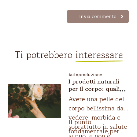
Ti potrebbero
interessare
Autoproduzione
I prodotti naturali
per il corpo: quali
utilizzare per la cura
Avere una pelle del
e la bellezza della
corpo bellissima da
pelle
vedere
, morbida e
Il punto
soprattutto in salute
fondamentale per
si può, e non è