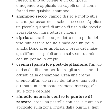
Mescola fino ad ottenere un composto
omogeneo e applicalo sui capelli umidi come
faresti con qualsiasi shampoo.
shampoo secco
: l’amido di riso è molto utile
anche per assorbire il sebo in eccesso. Applica
un piccola quantità di amido di riso sulle radici e
spazzola con cura tutta la chioma.
cipria
: anche il sebo prodotto dalla pelle del
viso può essere tenuto a bada con un po’ di
amido. Dopo aver applicato il resto del make-
up, diffondi un po’ di amido sul viso aiutandoti
con un pennello ampio.
crema riparatrice post-depilazione
: l'amido
di riso è utilissimo per lenire gli arrossamenti
causati dalla depilazione. Crea una crema
unendo all'amido di riso del latte e, una volta
ottenuto un composto cremoso massaggialo
sulle zone depilate.
rimedio naturale contro le punture di
zanzare
: crea una pastella con acqua e amido e
applicalo sulla zona irritata dalla puntura, tieni