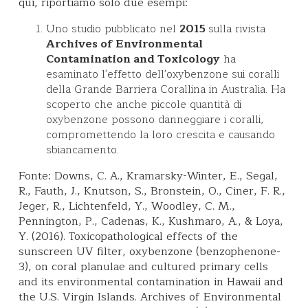
qui, riportiamo solo due esempi:
Uno studio pubblicato nel
2015
sulla rivista
Archives of Environmental
Contamination and Toxicology
ha
esaminato l'effetto dell'oxybenzone sui coralli
della Grande Barriera Corallina in Australia. Ha
scoperto che anche piccole quantità di
oxybenzone possono danneggiare i coralli,
compromettendo la loro crescita e causando
sbiancamento.
Fonte:
Downs, C. A., Kramarsky-Winter, E., Segal,
R., Fauth, J., Knutson, S., Bronstein, O., Ciner, F. R.,
Jeger, R., Lichtenfeld, Y., Woodley, C. M.,
Pennington, P., Cadenas, K., Kushmaro, A., & Loya,
Y. (2016). Toxicopathological effects of the
sunscreen UV filter, oxybenzone (benzophenone-
3), on coral planulae and cultured primary cells
and its environmental contamination in Hawaii and
the U.S. Virgin Islands. Archives of Environmental