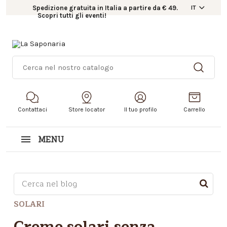
Spedizione gratuita in Italia a partire da € 49.
IT
Scopri tutti gli eventi!
Contattaci
Store locator
Il tuo profilo
Carrello
MENU
Questo è un campo di ricerca con una funzionalità d
SOLARI
Non sono presenti suggerimenti perché il campo di r
Creme solari senza