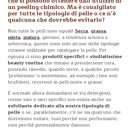
che si possono ottenere dall’utilizzo di
un
peeling chimico
. Ma è consigliato
per tutte le tipologie di pelle o ce n’è
qualcuna che dovrebbe evitarlo?
Non tutte le pelli sono uguali!
,
,
Secca
grassa
,
, giovane, a tendenza acneica o
mista
matura
seborroica, queste sono solo alcune delle tipologie
cutanee utilizzate per catalogare la pelle. Per
ognuna ci sono
prodotti specifici
e
studiatissime
beauty routine
che mirano a prendersene cura,
ponendo rimedio, quando serve, a qualche piccolo
‘problemino’ o inestetismo, ad esempio i ben noti
brufoletti, ricorrenti in pelli miste e grasse.
È normale allora domandarsi se tra detergenti,
creme viso e sieri specifici non esista anche un
esfoliante dedicato alla nostra tipologia di
pelle
o se, parallelamente, c’è ne sia qualcuno che
dovremmo evitare, vuoi perché non performante,
vuoi perché potenzialmente dannoso.