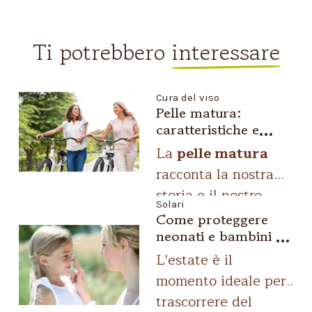
Ti potrebbero
interessare
Cura del viso
Pelle matura:
caratteristiche e
trattamenti per
La
pelle matura
mantenerla bella e
racconta la nostra
luminosa
storia e il nostro
Solari
percorso:
imparare
Come proteggere
a valorizzarla è
neonati e bambini al
mare o in montagna:
parte del processo!
L'estate è il
la crema solare bio
Con il passare degli
momento ideale per
per i più piccoli
anni, si sa, la nostra
trascorrere del