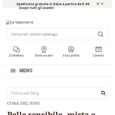
Spedizione gratuita in Italia a partire da € 49.
IT
Scopri tutti gli eventi!
Contattaci
Store locator
Il tuo profilo
Carrello
MENU
Questo è un campo di ricerca con una funzionalità d
CURA DEL VISO
Non sono presenti suggerimenti perché il campo di r
Pelle sensibile, mista e