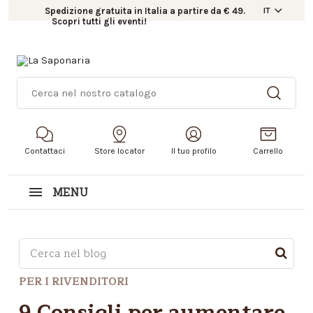
Spedizione gratuita in Italia a partire da € 49.
IT
Scopri tutti gli eventi!
Contattaci
Store locator
Il tuo profilo
Carrello
MENU
Questo è un campo di ricerca con una funzionalità d
PER I RIVENDITORI
Non sono presenti suggerimenti perché il campo di r
9 Consigli per aumentare