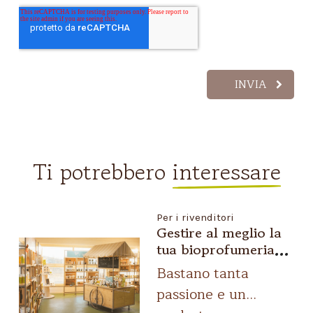
Ti potrebbero
interessare
Per i rivenditori
Gestire al meglio la
tua bioprofumeria?
Ecco come in 10
Bastano tanta
mosse
passione e un