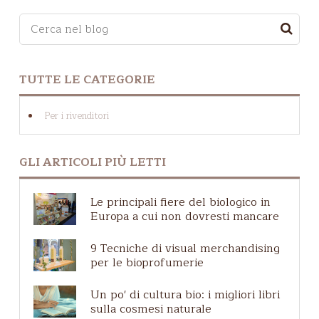
è accompagnata da
che mai è
Questo è un campo di ricerca con una funzionalità d
quale possiamo
un’adeguata
importante offrire
chiedere aiuto a
preparazione
un servizio puntuale
Madre Natura. Essa
NON SONO PRESENTI SUGGERIMENTI PERCHÉ IL 
professionale e da
e personalizzato, per
TUTTE LE CATEGORIE
ci fornisce da
competenze
questo devi sapere
sempre tutto quello
gestionali a 360
Per i rivenditori
come
consigliare il
di cui abbiamo
gradi. 10 consigli
cosmetico giusto
alla
bisogno, sia per il
pratici per la tua
GLI ARTICOLI PIÙ LETTI
tua clientela.
corpo che per lo
attività
spirito.
Le principali fiere del biologico in
Europa a cui non dovresti mancare
9 Tecniche di visual merchandising
per le bioprofumerie
Un po' di cultura bio: i migliori libri
sulla cosmesi naturale